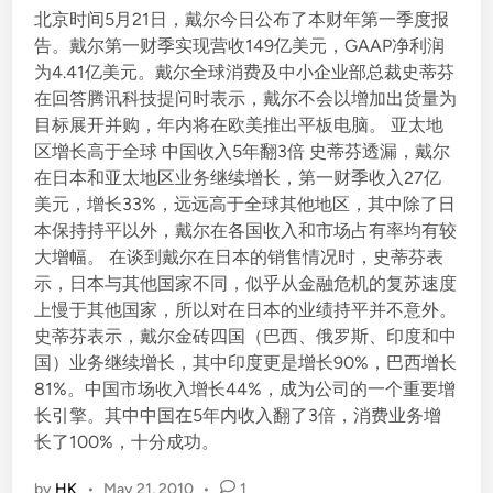
北京时间5月21日，戴尔今日公布了本财年第一季度报
d
告。戴尔第一财季实现营收149亿美元，GAAP净利润
i
为4.41亿美元。戴尔全球消费及中小企业部总裁史蒂芬
n
在回答腾讯科技提问时表示，戴尔不会以增加出货量为
目标展开并购，年内将在欧美推出平板电脑。 亚太地
区增长高于全球 中国收入5年翻3倍 史蒂芬透漏，戴尔
在日本和亚太地区业务继续增长，第一财季收入27亿
美元，增长33%，远远高于全球其他地区，其中除了日
本保持持平以外，戴尔在各国收入和市场占有率均有较
大增幅。 在谈到戴尔在日本的销售情况时，史蒂芬表
示，日本与其他国家不同，似乎从金融危机的复苏速度
上慢于其他国家，所以对在日本的业绩持平并不意外。
史蒂芬表示，戴尔金砖四国（巴西、俄罗斯、印度和中
国）业务继续增长，其中印度更是增长90%，巴西增长
81%。中国市场收入增长44%，成为公司的一个重要增
长引擎。其中中国在5年内收入翻了3倍，消费业务增
长了100%，十分成功。
by
HK
•
May 21, 2010
•
1