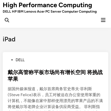
Skip
High Performance Computing
to
DELL HP IBM Lenovo Acer PC Server Computer Computing
content
Mai
Open
Men
Search
iPad
P
DELL
o
s
戴尔高管称平板市场尚有增长空间 将挑战
t
苹果
e
据国外媒体报道，戴尔首席商务官史蒂夫·菲利斯
d
(Steve Felice)表示，员工对被迫在办公室使用笨重的
i
计算机，不能像在家中那样使用漂亮的苹果产品的不满
n
将使戴尔等老牌企业计算设备供应商受益。 菲利斯指