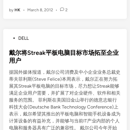
by
HK
•
March 8, 2012
•
2
P
DELL
o
s
戴尔将Streak平板电脑目标市场拓至企业
t
用户
e
据国外媒体报道，戴尔公司消费及中小企业业务总裁史
d
蒂夫菲利斯(Steve Felice)本周表示，戴尔正在努力拓
i
展其Streak平板电脑的目标市场，尽力想让Streak能够
n
满足企业用户需要，并扩展了对企业硬件、软件和相关
服务的范围。 菲利斯在美国旧金山举行的德意志银行
科技大会(Deutsche Bank Technology Conference)上
表示，戴尔希望其推出的平板电脑和智能手机设备成为
计算设备的有益补充，并能够与当前IT产业内部的个人
电脑和服务器具有广泛的兼容性。 戴尔公司今年开始