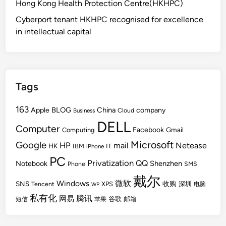
Hong Kong Health Protection Centre(HKHPC)
Cyberport tenant HKHPC recognised for excellence
in intellectual capital
Tags
163
BLOG
China
Apple
company
Cloud
Business
DELL
Computer
Facebook
Gmail
Computing
Microsoft
Google
HP
mail
Netease
HK
IBM
IT
iPhone
PC
Privatization
QQ
Shenzhen
Notebook
Phone
SMS
戴尔
Windows
微软
SNS
收购
Tencent
XPS
深圳
电脑
WP
私有化
腾讯
网易
谷歌
邮箱
短信
苹果