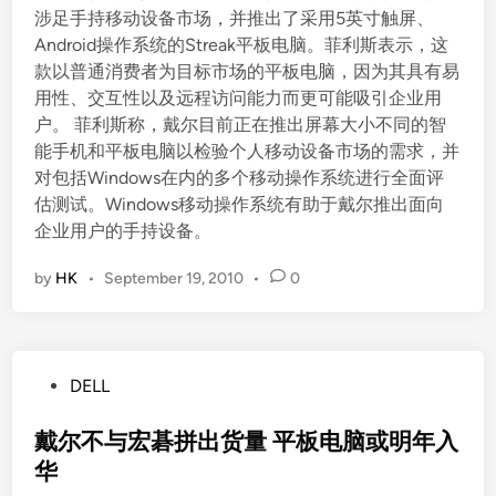
涉足手持移动设备市场，并推出了采用5英寸触屏、
Android操作系统的Streak平板电脑。菲利斯表示，这
款以普通消费者为目标市场的平板电脑，因为其具有易
用性、交互性以及远程访问能力而更可能吸引企业用
户。 菲利斯称，戴尔目前正在推出屏幕大小不同的智
能手机和平板电脑以检验个人移动设备市场的需求，并
对包括Windows在内的多个移动操作系统进行全面评
估测试。Windows移动操作系统有助于戴尔推出面向
企业用户的手持设备。
by
HK
•
September 19, 2010
•
0
P
DELL
o
s
戴尔不与宏碁拼出货量 平板电脑或明年入
t
华
e