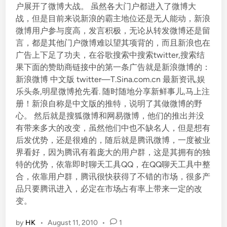
户展开了微博大战。 虽然各大门户都进入了微博大
战，但是目前来说新浪的霸主地位还是无人能动，新浪
微博用户参与度高，发言积极，无论从转发微博还是留
言，都是其他门户微博难以望其项背的，而且新浪也在
广告上下足了功夫，在谷歌搜索中搜索twitter,搜索结
果下面的赞助商链接中的第一条广告就是新浪微博的：
新浪微博 中文版 twitter—T.Sina.com.cn 最新资讯,娱
乐头条,明星微博抢先看. 随时随地分享新鲜事儿,马上注
册！新浪自称是中文版的推特，说明了其做微博的野
心。 然后就是搜狐微博和网易微博，他们的推出并没
有带来多大的改变，虽然他们中也不缺名人，但是想有
后发优势，还是很难的，随后就是腾讯微博，一度被业
界看好，因为腾讯有着庞大的用户群，这是其拥有的独
特的优势，依靠即时聊天工具QQ，在QQ聊天工具中整
合，依靠用户群，腾讯很快获得了不错的市场，很多产
品只要腾讯进入，必定在市场占有率上带来一定的改
变。
by
HK
•
August 11, 2010
•
1