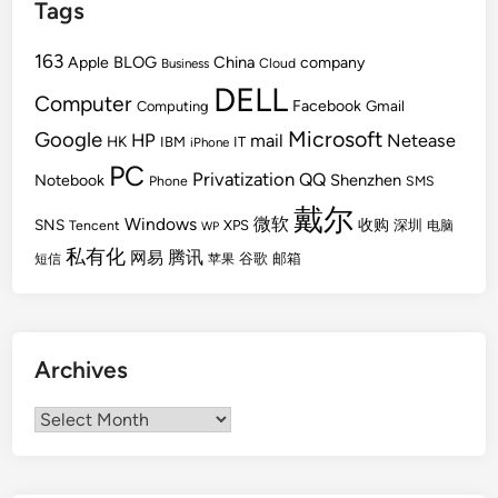
Tags
163
BLOG
China
Apple
company
Cloud
Business
DELL
Computer
Facebook
Gmail
Computing
Microsoft
Google
HP
mail
Netease
HK
IBM
IT
iPhone
PC
Privatization
QQ
Shenzhen
Notebook
Phone
SMS
戴尔
Windows
微软
SNS
收购
Tencent
XPS
深圳
电脑
WP
私有化
腾讯
网易
谷歌
邮箱
短信
苹果
Archives
Archives