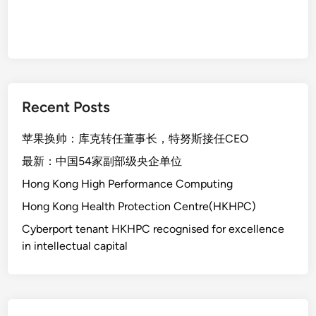
Recent Posts
苹果换帅：库克转任董事长，特努斯接任CEO
最新：中国54家副部级央企单位
Hong Kong High Performance Computing
Hong Kong Health Protection Centre(HKHPC)
Cyberport tenant HKHPC recognised for excellence
in intellectual capital