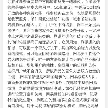
经在逐渐蚕食网易中文邮箱市场第一的地位，而腾讯依
靠的是拥有的庞大的用户，QQ邮箱无广告以及QQ邮箱
开放的各种免费功能，很多服务在之前，也就是网易都
是收费服务，邮件回复短信通知功能，域名邮箱功能，
随着腾讯的进入，并且用户的不断增多，网易开始提高
警惕了，随之而来的就是对收费服务免费开放，一定程
度上对用户来说是有益的。腾讯的进入打破了垄断，使
其他邮箱提供商开始慌起来了，众所周知，腾讯进入的
领域，可以把一个巨头打趴下，其山寨化的能力以及免
费的模式，可以毫无阻碍的攻城略地。网易要面临这个
强大的竞争对手，唯一的方法就是让自身的产品不断创
新和升级，增加用户的粘性，赢得用户的信赖和支持，
这样用户就不会流失，所以产品的竞争力是双方较量的
关键！ 网易邮箱也是不断的进步的，网易极速3.5版，
重新开放POP3/SMTP/IMAP服务，在邮箱中整合网易
微博，之前网易微博在邮箱测试，如今已经能在邮箱中
进行设置开启和关闭，网易微博(邮箱遇见微博，记录
我们的微生活)……到现在的新增邮箱会话模式和多标签
窗口模式。对于网易163的邮箱会话模式，腾讯之前早