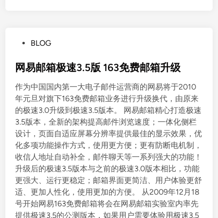
P
BLOG
o
s
网易邮箱极速3.5版 163免费邮箱升级
t
作为中国国内第一大电子邮件运营商的网易将于2010
e
年元旦对旗下163免费邮箱业务进行升级换代，由原来
d
的极速3.0升级到极速3.5版本。 网易邮箱精心打造极速
i
3.5版本，全新的架构提高邮件浏览速度；一体化侧栏
n
设计，页面自适应屏幕分辨率提供最佳的显示效果，优
化多项功能操作方式，使用更方便；更有防断电机制，
收信人地址自动补全，邮件聊天等一系列强大的功能！
升级后的极速3.5版本与之前的极速3.0版本相比，功能
更强大、运行更稳定；邮箱界面更简洁、用户体验更舒
适、更加人性化，使用更加的方便。 从2009年12月18
号开始网易163免费邮箱将会在网易邮箱实验室内率先
提供极速3.5的公测版本，如果用户需要体验用极速3.5