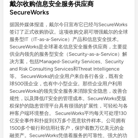
s
戴尔收购信息安全服务供应商
t
SecureWorks
e
据国外媒体报道，戴尔今日宣布它已经与SecureWorks
d
签订了正式收购协议。这项收购交易可增强戴尔的全球
i
服务型IT（IT-as-a-Service）产品和信息安全技术。
n
SecureWorks是全球著名信息安全服务供应商，主要提
供业内领先的服务型安全（Security-as-a-Service）解
决方案，包括Managed-Security Services、Security
and Risk Consulting Services和Threat Intelligence
等。 SecureWorks的企业用户来自各行各业，既有全
球500强企业，也有中小型企业。那些企业用户利用
SecureWorks的领先安全服务来消除安全隐患，改善合
规性，以及降低IT安全的管理成本。SecureWorks受版
权保护的隐患管理平台具有很强的扩展性，可轻松与各
种客户端环境整合。 SecureWorks平均每天可处理130
亿安全事件和扑捉到3万多个恶意软件样本。公司拥有
1500多个银行和信用社客户，保护着数万亿美元的金
融资产。SecureWorks凭借着服务的可靠性、强大的功