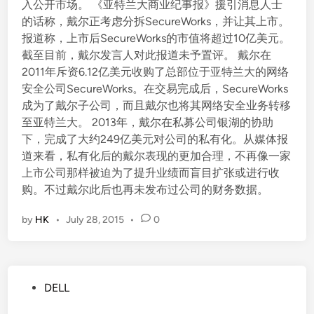
入公开市场。 《亚特兰大商业纪事报》援引消息人士
的话称，戴尔正考虑分拆SecureWorks，并让其上市。
报道称，上市后SecureWorks的市值将超过10亿美元。
截至目前，戴尔发言人对此报道未予置评。 戴尔在
2011年斥资6.12亿美元收购了总部位于亚特兰大的网络
安全公司SecureWorks。在交易完成后，SecureWorks
成为了戴尔子公司，而且戴尔也将其网络安全业务转移
至亚特兰大。 2013年，戴尔在私募公司银湖的协助
下，完成了大约249亿美元对公司的私有化。从媒体报
道来看，私有化后的戴尔表现的更加合理，不再像一家
上市公司那样被迫为了提升业绩而盲目扩张或进行收
购。不过戴尔此后也再未发布过公司的财务数据。
by
HK
•
July 28, 2015
•
0
P
DELL
o