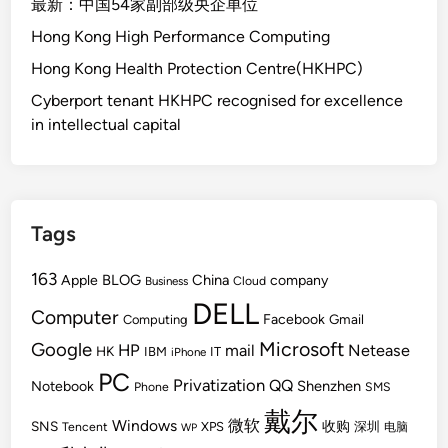
最新：中国54家副部级央企单位
Hong Kong High Performance Computing
Hong Kong Health Protection Centre(HKHPC)
Cyberport tenant HKHPC recognised for excellence
in intellectual capital
Tags
163
BLOG
China
Apple
company
Cloud
Business
DELL
Computer
Facebook
Gmail
Computing
Microsoft
Google
HP
mail
Netease
HK
IBM
IT
iPhone
PC
Privatization
QQ
Shenzhen
Notebook
Phone
SMS
戴尔
Windows
微软
SNS
收购
Tencent
XPS
深圳
电脑
WP