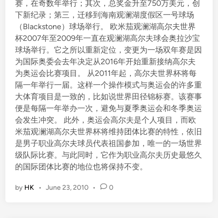
赛，在奇数年举行；其次，总奖金升至750万美元，创
下新纪录；第三，迁移到海南观澜湖度假区一号球场
（Blackstone）球场举行。 欧米茄观澜湖高尔夫世界
杯2007年至2009年一直在观澜湖高尔夫球会奥拉沙宝
球场举行。它之所以重新定位，变更为一场双年赛是因
为国际奥委会去年决定从2016年开始重新接纳高尔夫
为奥运会比赛项目。 从2011年起，高尔夫世界杯将每
隔一年举行一届。这样一个操作模式与奥运会的许多重
大体育项目是一致的，比如说世界田径锦标赛。该赛事
便是每隔一年举办一次，避免与夏季奥运会和冬季奥运
会发生冲突。 此外，奥运会高尔夫是个人项目，而欧
米茄观澜湖高尔夫世界杯将维持团体比赛的特性，依旧
是男子职业高尔夫球员代表祖国参加，唯一的一场世界
级队际比赛。与此同时，它作为职业高尔夫历史最悠久
的国际团体比赛的地位也将保持不变。
by
HK
•
June 23, 2010
•
0