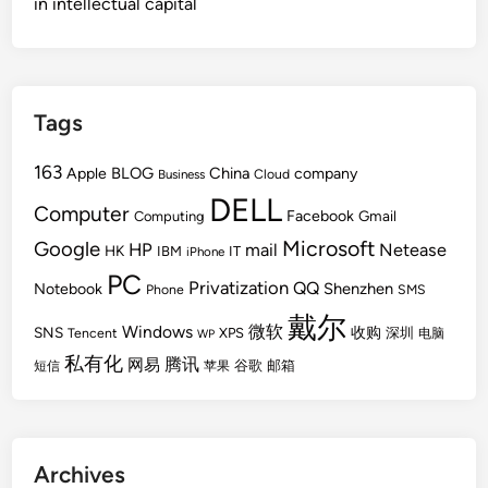
in intellectual capital
Tags
163
BLOG
China
Apple
company
Cloud
Business
DELL
Computer
Facebook
Gmail
Computing
Microsoft
Google
HP
mail
Netease
HK
IBM
IT
iPhone
PC
Privatization
QQ
Shenzhen
Notebook
Phone
SMS
戴尔
Windows
微软
SNS
收购
Tencent
XPS
深圳
电脑
WP
私有化
腾讯
网易
谷歌
邮箱
短信
苹果
Archives