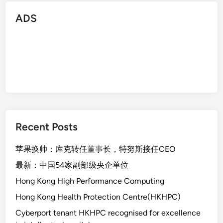
ADS
Recent Posts
苹果换帅：库克转任董事长，特努斯接任CEO
最新：中国54家副部级央企单位
Hong Kong High Performance Computing
Hong Kong Health Protection Centre(HKHPC)
Cyberport tenant HKHPC recognised for excellence