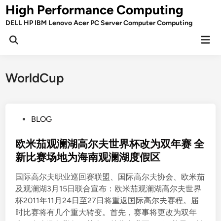
Skip
High Performance Computing
to
DELL HP IBM Lenovo Acer PC Server Computer Computing
content
Mai
Open
Men
Search
WorldCup
P
BLOG
o
s
欧米茄观澜湖高尔夫世界杯改为双年赛 全
t
新比赛场地为海南观澜湖度假区
e
国际高尔夫职业巡回赛联盟、国际高尔夫协会、欧米茄
d
及观澜湖3月15日联合宣布：欧米茄观澜湖高尔夫世界
i
杯2011年11月24日至27日将重返国际高尔夫赛程。届
n
时比赛将有几个重大转变。首先，赛事将更改为双年