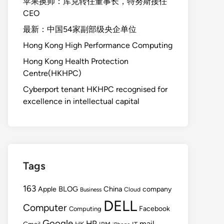
苹果换帅：库克转任董事长，特努斯接任
CEO
最新：中国54家副部级央企单位
Hong Kong High Performance Computing
Hong Kong Health Protection
Centre(HKHPC)
Cyberport tenant HKHPC recognised for
excellence in intellectual capital
Tags
163
BLOG
China
Apple
company
Cloud
Business
DELL
Computer
Facebook
Computing
Google
HP
mail