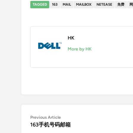
TAGGED
163
MAIL
MAILBOX
NETEASE
免费
网
HK
More by HK
Post
Previous
Previous Article
article:
163手机号码邮箱
navigation