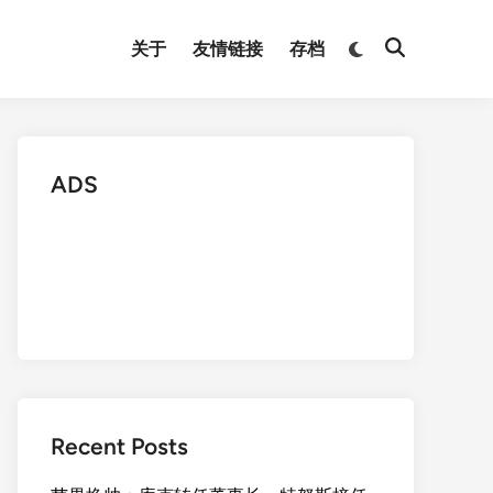
Switch
关于
友情链接
存档
Open
to
Search
dark
mode
ADS
Recent Posts