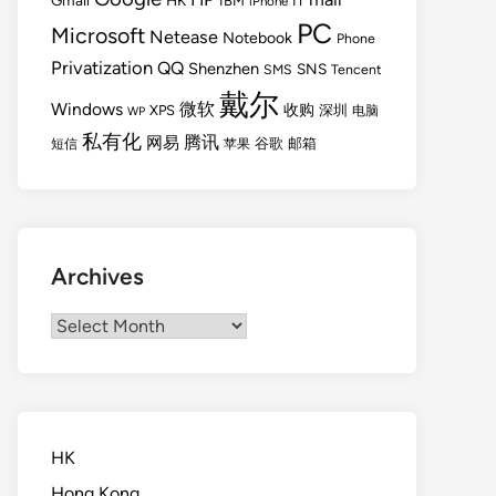
Gmail
HK
IBM
IT
iPhone
PC
Microsoft
Netease
Notebook
Phone
Privatization
QQ
Shenzhen
SNS
SMS
Tencent
戴尔
Windows
微软
收购
XPS
深圳
电脑
WP
私有化
腾讯
网易
谷歌
邮箱
短信
苹果
Archives
Archives
HK
Hong Kong