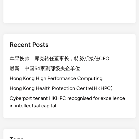
Recent Posts
苹果换帅：库克转任董事长，特努斯接任CEO
最新：中国54家副部级央企单位
Hong Kong High Performance Computing
Hong Kong Health Protection Centre(HKHPC)
Cyberport tenant HKHPC recognised for excellence
in intellectual capital