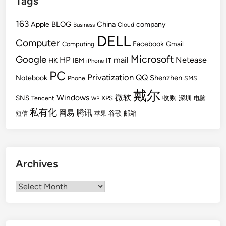
Tags
163
BLOG
China
Apple
company
Cloud
Business
DELL
Computer
Facebook
Gmail
Computing
Microsoft
Google
HP
mail
Netease
HK
IBM
IT
iPhone
PC
Privatization
QQ
Shenzhen
Notebook
Phone
SMS
戴尔
Windows
微软
SNS
收购
Tencent
XPS
深圳
电脑
WP
私有化
腾讯
网易
谷歌
邮箱
短信
苹果
Archives
Archives