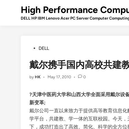
Skip
High Performance Compu
to
content
DELL HP IBM Lenovo Acer PC Server Computer Computin
Posted
DELL
in
戴尔携手国内高校共建
by
HK
•
May 17, 2010
•
0
?天津中医药大学和山西大学全面采用戴尔设备
新变革;
戴尔公司一直以来致力于提供高等教育信息化
学平台，共建教、学一体的互联校园。今天，
下，成功打造出了高效、简化、科学的全方位