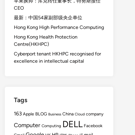
苹果换帅：库克转任董事长，特努斯接任
CEO
最新：中国54家副部级央企单位
Hong Kong High Performance Computing
Hong Kong Health Protection
Centre(HKHPC)
Cyberport tenant HKHPC recognised for
excellence in intellectual capital
Tags
163
BLOG
China
Apple
company
Cloud
Business
DELL
Computer
Facebook
Computing
Google
HP
mail