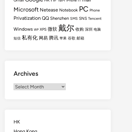
Gmail
HK
IBM
IT
iPhone
PC
Microsoft
Netease
Notebook
Phone
Privatization
QQ
Shenzhen
SNS
SMS
Tencent
戴尔
Windows
微软
收购
XPS
深圳
电脑
WP
私有化
腾讯
网易
谷歌
邮箱
短信
苹果
Archives
Archives
HK
Hong Kong