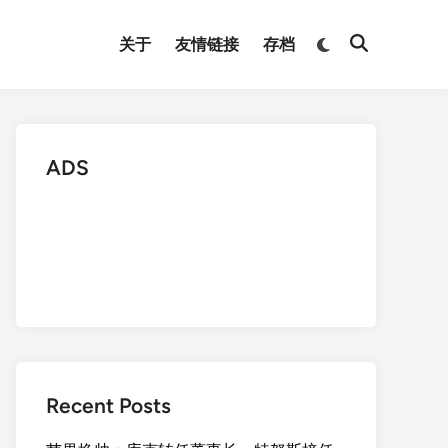
Switch
关于
友情链接
存档
Open
to
Search
dark
mode
ADS
Recent Posts