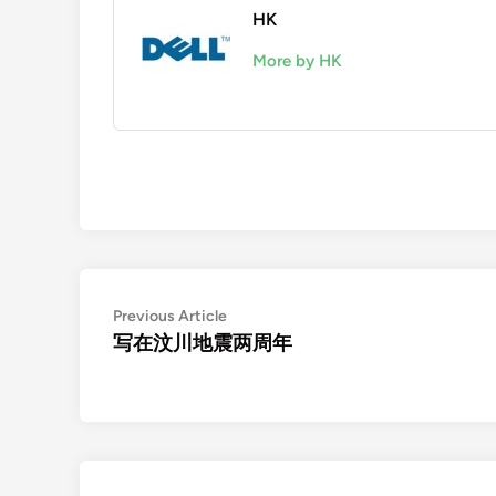
HK
More by HK
Post
Previous
Previous Article
article:
写在汶川地震两周年
navigation