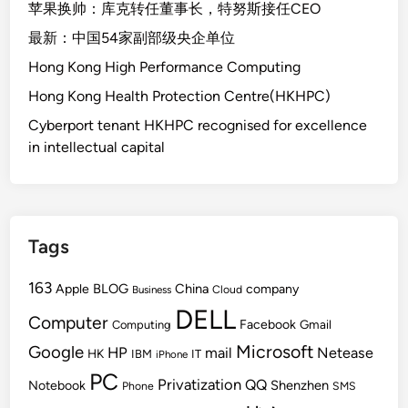
苹果换帅：库克转任董事长，特努斯接任CEO
最新：中国54家副部级央企单位
Hong Kong High Performance Computing
Hong Kong Health Protection Centre(HKHPC)
Cyberport tenant HKHPC recognised for excellence
in intellectual capital
Tags
163
BLOG
China
Apple
company
Cloud
Business
DELL
Computer
Facebook
Gmail
Computing
Microsoft
Google
HP
mail
Netease
HK
IBM
IT
iPhone
PC
Privatization
QQ
Shenzhen
Notebook
Phone
SMS