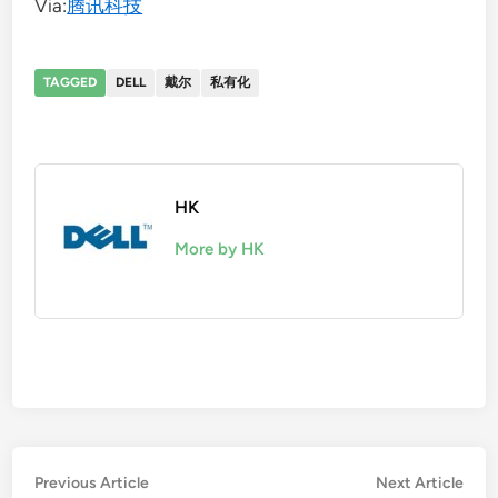
Via:
腾讯科技
TAGGED
DELL
戴尔
私有化
HK
More by HK
Post
Previous
Nex
Previous Article
Next Article