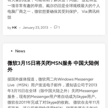
一项非常有趣的举措。戴尔仍旧是全球规模最大的个人
电脑厂商之一，微软想要确保其受到保护。 Via:腾讯科
技
by
HK
•
January 23, 2013
•
1
P
News
o
s
微软3月15日将关闭MSN服务 中国大陆例
t
外
e
据国外媒体报道，微软周二向Windows Messenger
d
Live（MSN）用户发送电子邮件，通知该公司于2013
i
年3月15日在全球（除中国大陆之外）关闭Messenger
n
服务，现有的Messenger用户将自动成为Skype用户。
微软在2011年完成了对Skype的收购。 微软在去年11月