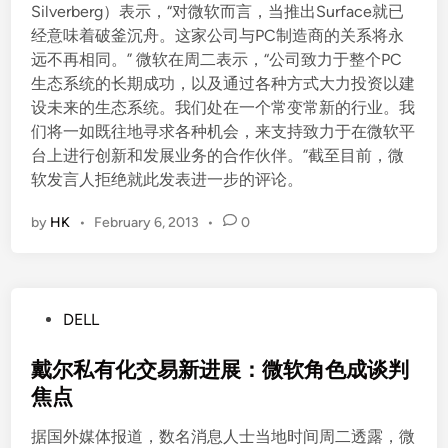
Silverberg）表示，“对微软而言，当推出Surface就已
经意味着破釜沉舟。这家公司与PC制造商的关系将永
远不再相同。” 微软在周二表示，“公司致力于整个PC
生态系统的长期成功，以及通过各种方式大力投资以建
设未来的生态系统。我们处在一个常变常新的行业。我
们将一如既往地寻求各种机会，来支持致力于在微软平
台上进行创新和发展业务的合作伙伴。”截至目前，微
软发言人拒绝就此发表进一步的评论。
by
HK
•
February 6, 2013
•
0
P
DELL
o
s
戴尔私有化交易新进展：微软角色成谈判
t
焦点
e
据国外媒体报道，数名消息人士当地时间周二透露，微
d