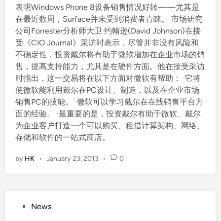
表明Windows Phone 8设备销售情况好转——尤其是
在最近数周，Surface并未受到消费者青睐。 市场研究
公司Forrester分析师大卫·约翰逊(David Johnson)在接
受《CIO Journal》采访时表示，尽管并非没有风险和
不确定性，投资戴尔将有助于微软增加在企业市场的销
售，提高支持能力，尤其是在硬件方面。他在接受采访
时指出，这一交易将在以下方面对微软有帮助： ·它将
使微软能利用戴尔在PC设计、制造，以及在企业市场
销售PC的技能。 ·微软可以学习戴尔在在线销售平台方
面的经验。 ·最重要的是，投资戴尔有助于微软、戴尔
为企业客户打造一个可以购买、租借计算架构、网络、
存储和软件的一站式商店。
by
HK
•
January 23, 2013
•
0
P
News
o