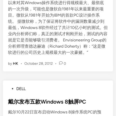
以来对其Windows操作系统进行得规模最大、最彻底
的一次升级，可能也是微软自1981年以来最重要的项
目。微软从1981年开始为IBM的首款PC设计操作系
统。 据微软称，为了保证将软件中的漏洞数量减少到
最低，Windows 8软件经过了共计10亿小时的测试。但
业内分析师们称，真正的测试才刚刚开始，测试的内容
就是它是否能够吸引消费者。 Envisioneering Group的
分析师理查德达赫迪（Richard Doherty）称：“这是微
软进行的公司历史上规模最大的一次豪赌。”
by
HK
•
October 28, 2012
•
0
P
DELL
o
s
戴尔发布五款Windows 8触屏PC
t
戴尔10月22日宣布启动Windows 8操作系统PC的预
e