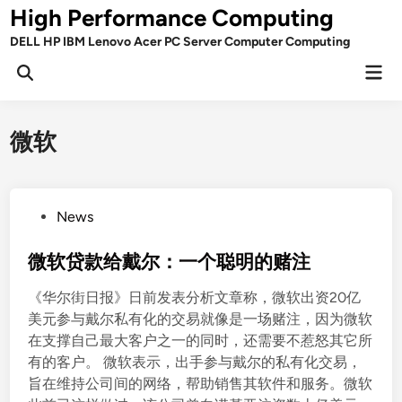
Skip
High Performance Computing
to
DELL HP IBM Lenovo Acer PC Server Computer Computing
content
Mai
Open
Men
Search
微软
P
News
o
s
微软贷款给戴尔：一个聪明的赌注
t
《华尔街日报》日前发表分析文章称，微软出资20亿
e
美元参与戴尔私有化的交易就像是一场赌注，因为微软
d
在支撑自己最大客户之一的同时，还需要不惹怒其它所
i
有的客户。 微软表示，出手参与戴尔的私有化交易，
n
旨在维持公司间的网络，帮助销售其软件和服务。微软