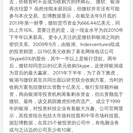
去，价格暂时不会成为收购方的绊脚石。 微软、银湖
再次结盟？ 虽然传闻未获回应，但微软并非没有可能
参与本次交易。彭博数据显示，在截至去年9月底的
2013年第一财季，微软货币资金为666.44亿美元，同
比上升16%。需要注意的是，这一现金水平为自2010年
下半年以来新高。 更令人关注的是微软和银湖之间的
密切关系。2009年9月，由银湖、Indexventures组成
的投资财团，以19亿美元收购了著名网络电话公司
Skype65%的股份，其中一半以上是银行贷款。两年
后，微软却同意以85亿美元收购Skype，这使得银湖成
为背后的最大赢家。 2011年下半年，为了吞下雅虎，
银湖与微软甚至共同出面以研究联合收购方案。当时的
收购方案包括微软出资数十亿美元，银行安排额外融
资，再由银湖等投资机构筹集剩余资金，但出资额低于
微软。最终，该交易因雅虎拒绝而流产。 成立于1999
年的银湖，对投资科技企业有着极大兴趣。公司官网显
示，其投资组合包括大市值科技股和中等市场科技股。
据彭博数据，在其25个被投资的公司中，有电脑业务
或与之沾边的公司至少有10家。