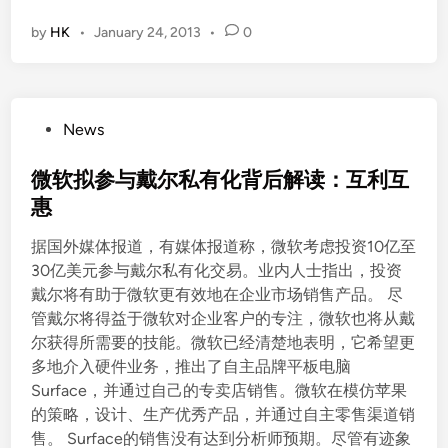
by
HK
•
January 24, 2013
•
0
P
News
o
s
微软拟参与戴尔私有化背后解读：互利互
t
惠
e
据国外媒体报道，有媒体报道称，微软考虑投资10亿至
d
30亿美元参与戴尔私有化交易。业内人士指出，投资
i
戴尔将有助于微软更有效地在企业市场销售产品。 尽
n
管戴尔将得益于微软对企业客户的专注，微软也将从戴
尔获得所需要的技能。微软已经清楚地表明，它希望更
多地介入硬件业务，推出了自主品牌平板电脑
Surface，并通过自己的专卖店销售。微软在模仿苹果
的策略，设计、生产优秀产品，并通过自主零售渠道销
售。 Surface的销售没有达到分析师预期。尽管有迹象