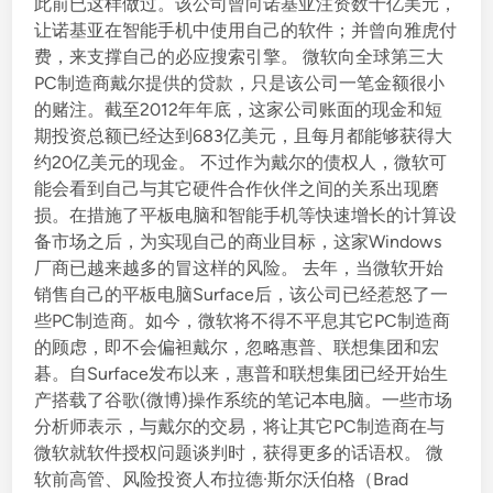
此前已这样做过。该公司曾向诺基亚注资数十亿美元，
让诺基亚在智能手机中使用自己的软件；并曾向雅虎付
费，来支撑自己的必应搜索引擎。 微软向全球第三大
PC制造商戴尔提供的贷款，只是该公司一笔金额很小
的赌注。截至2012年年底，这家公司账面的现金和短
期投资总额已经达到683亿美元，且每月都能够获得大
约20亿美元的现金。 不过作为戴尔的债权人，微软可
能会看到自己与其它硬件合作伙伴之间的关系出现磨
损。在措施了平板电脑和智能手机等快速增长的计算设
备市场之后，为实现自己的商业目标，这家Windows
厂商已越来越多的冒这样的风险。 去年，当微软开始
销售自己的平板电脑Surface后，该公司已经惹怒了一
些PC制造商。如今，微软将不得不平息其它PC制造商
的顾虑，即不会偏袒戴尔，忽略惠普、联想集团和宏
碁。自Surface发布以来，惠普和联想集团已经开始生
产搭载了谷歌(微博)操作系统的笔记本电脑。一些市场
分析师表示，与戴尔的交易，将让其它PC制造商在与
微软就软件授权问题谈判时，获得更多的话语权。 微
软前高管、风险投资人布拉德·斯尔沃伯格（Brad