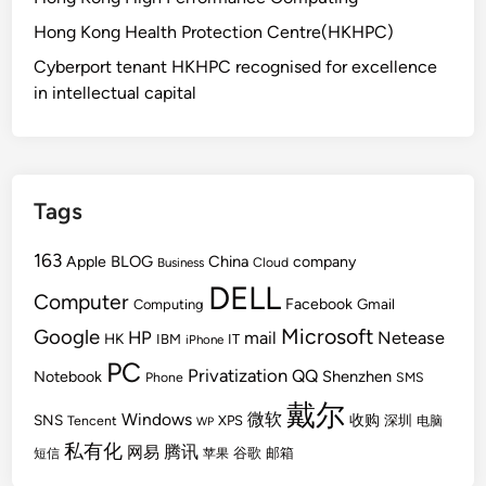
升
级
Hong Kong Health Protection Centre(HKHPC)
Cyberport tenant HKHPC recognised for excellence
in intellectual capital
Tags
163
BLOG
China
Apple
company
Cloud
Business
DELL
Computer
Facebook
Gmail
Computing
Microsoft
Google
HP
mail
Netease
HK
IBM
IT
iPhone
PC
Privatization
QQ
Shenzhen
Notebook
Phone
SMS
戴尔
Windows
微软
SNS
收购
Tencent
XPS
深圳
电脑
WP
私有化
腾讯
网易
谷歌
邮箱
短信
苹果