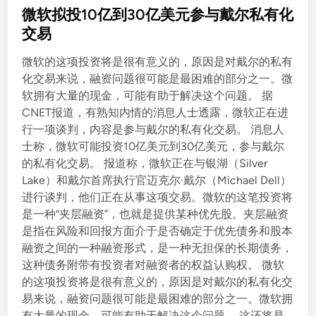
s
微软拟投10亿到30亿美元参与戴尔私有化
t
交易
e
微软的这项投资将是很有意义的，原因是对戴尔的私有
d
化交易来说，融资问题很可能是最困难的部分之一。微
i
软拥有大量的现金，可能有助于解决这个问题。 据
n
CNET报道，有熟知内情的消息人士透露，微软正在进
行一项谈判，内容是参与戴尔的私有化交易。 消息人
士称，微软可能投资10亿美元到30亿美元，参与戴尔
的私有化交易。 报道称，微软正在与银湖（Silver
Lake）和戴尔首席执行官迈克尔·戴尔（Michael Dell）
进行谈判，他们正在从事这项交易。微软的这笔投资将
是一种“夹层融资”，也就是提供某种优先股。夹层融资
是指在风险和回报方面介于是否确定于优先债务和股本
融资之间的一种融资形式，是一种无担保的长期债务，
这种债务附带有投资者对融资者的权益认购权。 微软
的这项投资将是很有意义的，原因是对戴尔的私有化交
易来说，融资问题很可能是最困难的部分之一。微软拥
有大量的现金，可能有助于解决这个问题。 这还将是