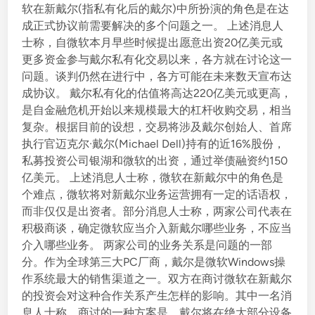
软在新戴尔(指私有化后的戴尔)中所扮演的角色是在达
i
成正式协议前需要解决的多个问题之一。 上述消息人
n
士称，自微软本月早些时候提出愿意出资20亿美元或
更多资金参与戴尔私有化交易以来，各方就在讨论这一
问题。谈判仍然在进行中，各方可能在未来数天宣布达
成协议。 戴尔私有化的估值将高达220亿美元或更高，
是自金融危机开始以来规模最大的杠杆收购交易，相当
复杂。根据目前的设想，交易将涉及戴尔创始人、首席
执行官迈克尔·戴尔(Michael Dell)持有的近16%股份，
私募投资公司银湖和微软的出资，通过举债融资约150
亿美元。 上述消息人士称，微软在新戴尔中的角色是
个难点，微软将对新戴尔业务运营拥有一定的话语权，
而非仅仅是出资者。部分消息人士称，两家公司代表在
积极商谈，确定微软应当介入新戴尔哪些业务，不应当
介入哪些业务。 两家公司的业务关系是问题的一部
分。作为全球第三大PC厂商，戴尔是微软Windows操
作系统最大的销售渠道之一。双方在商讨微软在新戴尔
的投资会对这种合作关系产生怎样的影响。其中一名消
息人士称，商讨的一种方案是，戴尔将在绝大部分设备