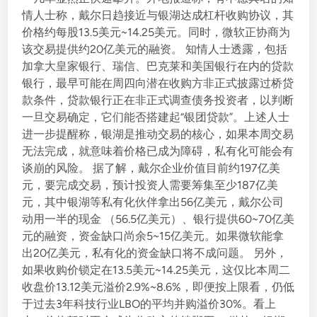
情人士称，戴尔日趋接近与银湖达成杠杆收购协议，其
价格约每股13.5美元~14.25美元。同时，微软正协商为
该交易提供约20亿美元的融资。 知情人士透露，包括
加拿大皇家银行、瑞信、巴克莱和美国银行在内的贷款
银行，最早可能在周四向潜在收购方非正式披露过桥贷
款条件，贷款银行正在非正式调查债务投资者，以判断
一旦交易确定，它们能否搭建起“银团贷款”。上述人士
进一步提醒称，银湖是推动交易的核心，如果本周交易
无法完成，就意味着价格已成为障碍，私有化可能会有
谈崩的风险。 据了解，戴尔企业价值目前约197亿美
元，要完成交易，预计投资人需要筹集至少187亿美
元，其中银湖等私有化伙伴拿出56亿美元，戴尔公司
动用一半的现金 （56.5亿美元）、银行提供60~70亿美
元的融资，资金缺口尚余5~15亿美元。如果微软能拿
出20亿美元，私有化的资金缺口将不成问题。 另外，
如果收购价锁定在13.5美元~14.25美元，这仅比本周二
收盘价13.12美元溢价2.9%~8.6%，即便按上限看，仍低
于过去3年科技行业LBO的平均并购溢价30%。看上