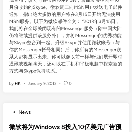
底宣布，该公司将很快停用MSN，转而发展在去年10
月份收购的Skype。微软周二向MSN用户发送电子邮件
通知，指出绝大多数的用户将在3月15日开始无法使用
MSN服务。以下为微软邮件全文： “2013年3月15日，
我们将在全球关闭现有的Messenger服务（除中国大陆
仍将继续提供该服务外），并将Messenger的优秀功能
与Skype整合到一起。升级Skype并使用微软账号（与
你的Messenger帐号相同）后，你所有的Messenger联
系人都将显示出来。你可以像以前一样与他们展开即时
通讯或视频聊天，还可以在手机和平板电脑中探索新的
方式与Skype保持联系。”
by
HK
•
January 9, 2013
•
0
P
News
o
s
微软将为Windows 8投入10亿美元广告预