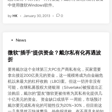
中使用微软Windows软件。
by
HK
•
January 30, 2013
•
0
P
News
o
s
微软“插手”提供资金？戴尔私有化再遇波
t
折
e
要将戴尔这个全球第三大PC生产商私有化，买家需要
d
拿出接近200亿美元的资金，这一规模将成为自金融危
i
机以来最大的杠杆收购（LBO)案。但这一切并非没有
n
可能，在继私募股权大佬银湖（Silverlake)被报道出正
洽购后，戴尔的“盟友”微软更被传将为其私有化提供几
十亿美元的资金。 资金缺口或填平 一周前，市场预计
戴尔要完成私有化的可能性仅为20%~30%，但目前这
一几率显然正快速攀升。外电报道称，有不愿具名的知