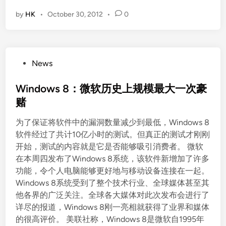
by
HK
•
October 30, 2012
•
0
P
News
o
s
Windows 8：微软历史上规模最大一次豪
t
赌
e
为了保证将软件中的漏洞数量减少到最低，Windows 8
d
软件经过了共计10亿小时的测试。但真正的测试才刚刚
i
开始，测试的内容就是它是否能够吸引消费者。 微软
n
在本周四发布了Windows 8系统，该软件新增加了许多
功能，令个人电脑能够更好地与移动设备连接在一起。
Windows 8系统受到了整个技术行业、全球媒体甚至其
他各界的广泛关注。全球各大媒体对此次发布会进行了
详尽的报道，Windows 8刚一亮相就获得了业界和媒体
的很高评价。 美联社称，Windows 8是微软自1995年