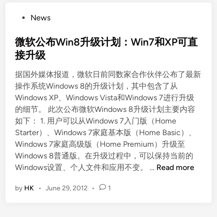
P
News
o
s
微软公布Win8升级计划：Win7和XP可直
t
接升级
e
据国外媒体报道，微软日前同数家合作伙伴公布了最新
d
操作系统Windows 8的升级计划，其中包含了从
i
Windows XP、Windows Vista和Windows 7进行升级
n
的细节。 此次公布微软Windows 8升级计划主要内容
如下： 1. 用户可以从Windows 7入门版（Home
Starter）、Windows 7家庭基本版（Home Basic）、
Windows 7家庭高级版（Home Premium）升级至
Windows 8普通版。在升级过程中，可以保持当前的
微
Windows设置、个人文件和应用不变。 …
Read more
软
by
HK
•
June 29, 2012
•
1
公
布
W