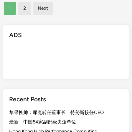
Posts
i
1
2
Next
n
pagination
8
升
级
ADS
计
划
：
W
i
n
7
和
X
Recent Posts
P
可
苹果换帅：库克转任董事长，特努斯接任CEO
直
最新：中国54家副部级央企单位
接
Hong Kong High Performance Computing