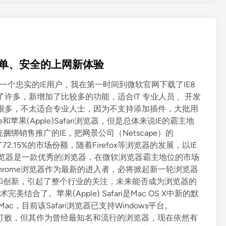
o
w
s
7
R
) 快捷、简单、安全的上网新体验
C
现
IE8)，作为一个忠实的IE用户，我在第一时间到微软官网下载了IE8
已
了许多，新增加了比较多的功能，适合IT 专业人员 、开发
推
不是很多，不太适合专业人士，因为不支持添加插件，大批用
出
me和苹果(Apple)Safari浏览器，但是总体来说IE的霸主地
捆绑销售推广的IE，把网景公司（Netscape）的
72.15%的市场份额，随着Firefox等浏览器的发展，以IE
x浏览器是一款优秀的浏览器，在微软浏览器霸主地位的市场
歌) Chrome浏览器作为最新的进入者，必将掀起新一轮浏览器
声誉和创新，引起了整个行业的关注，未来能否成为浏览器的
完美结合了。苹果(Apple) Safari是Mac OS X中新的默
or Mac，目前该Safari浏览器已支持Windows平台。
软IE打败，但其作为曾经最知名和流行的浏览器，现在依然有