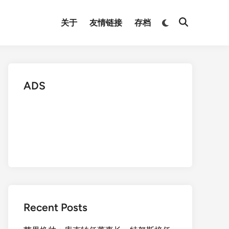
Switch
关于
友情链接
存档
Open
to
Search
dark
mode
ADS
Recent Posts