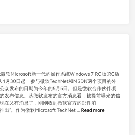
crosoft新一代的操作系统Windows 7 RC版(RC版
4月30日起，参与微软TechNet和MSDN两个项目的外
而面向公众发布的日期为今年的5月5日。但是微软合作伙伴项
RC版的发布信息。从微软发布的官方消息看，被提前曝光的信
版终于现在又有消息了，刚刚收到微软官方的邮件消
W
者推出”。作为微软Microsoft TechNet …
Read more
i
n
d