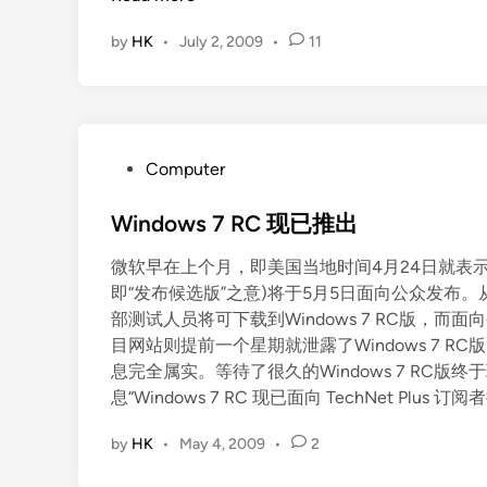
e
by
HK
•
July 2, 2009
•
11
l
l
W
i
n
P
Computer
d
o
o
s
Windows 7 RC 现已推出
w
t
s
微软早在上个月，即美国当地时间4月24日就表示微软Mi
e
7
即“发布候选版”之意)将于5月5日面向公众发布。从
d
升
部测试人员将可下载到Windows 7 RC版，
i
级
目网站则提前一个星期就泄露了Windows 7 
n
选
息完全属实。等待了很久的Windows 7 RC
项
息“Windows 7 RC 现已面向 TechNet Plus 订阅
计
划
by
HK
•
May 4, 2009
•
2