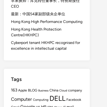
苹果换帅：库克转任董事长，特努斯接任
CEO
最新：中国54家副部级央企单位
Hong Kong High Performance Computing
Hong Kong Health Protection
Centre(HKHPC)
Cyberport tenant HKHPC recognised for
excellence in intellectual capital
Tags
163
BLOG
China
Apple
company
Cloud
Business
DELL
Computer
Facebook
Computing
Google
HP
mail