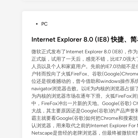
P
PC
o
s
Internet Explorer 8.0 (IE8
t
微软正式发布了Internet Explorer 8.0 (
e
正式版，试用了一天后，感觉不错，比IE7.0强大
d
人员以及个人和家庭用户。先前的IE7.0功能
i
户转而投向了火狐FireFox、谷歌(Google)Chro
n
位还是很难撼动的，曾今借助和windows操作系统
navigator浏览器击败。以IE为内核的浏览器占据了
为内核的浏览器市场在逐年下滑。火狐FireFo
中，FireFox冲出一片新的天地。Google(谷
大战，其主要原因还是Google(谷歌)的产品
霸主就要看Google(谷歌)如何把Chrome和搜索技术
认浏览器，用来取代之前的Internet Explorer F
Netscape是曾经的老牌浏览器，但最终被微