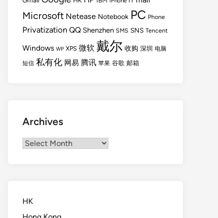
Gmail
HK
IBM
IT
iPhone
PC
Microsoft
Netease
Notebook
Phone
Privatization
QQ
Shenzhen
SNS
SMS
Tencent
戴尔
Windows
微软
收购
XPS
深圳
电脑
WP
私有化
腾讯
网易
谷歌
邮箱
短信
苹果
Archives
Archives
HK
Hong Kong