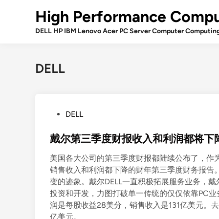
Skip
High Performance Compu
to
content
DELL HP IBM Lenovo Acer PC Server Computer Computin
DELL
P
DELL
o
s
戴尔第三季度财报收入和利润都将下
t
美国各大公司的第三季度财报都陆续公布了，作为P
e
销售收入和利润都下降的财年第三季度财务报告
d
变的迹象。戴尔DELL一直积极拓展服务业务，
i
投资和开发，力图打破单一传统的仅仅依靠PC业
n
润是每股收益28美分，销售收入是131亿美元。
亿美元。