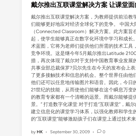
s
戴尔推出互联课堂解决方案 让课堂面
t
戴尔推出互联课堂解决方案，为教师提供前沿教学
e
们能够更好地应对经济全球化下的竞争。 中国大陆,
d
（Connected Classroom）解决方案
i
起，使学生能够真正在数字化环境中学习和成长
n
术蓝图，它将为老师们提供他们所需的技术工具，
竞争环境。这是继今年5月戴尔推出Latitude 
措，再次体现了戴尔对于支持中国教育事业发展的
共事业部总裁保罗?贝尔先生在今天的发布会上表
了更多接触技术和信息的机会。整个世界任由他
他们还可以任意地传输图片和语音。因此，今日的
21世纪的技能，从而使他们能够在这个瞬息万变
的教育专家都有一个清晰的远景。而戴尔能够提
景。” 打造数字化课堂 对于打造“互联课堂”，
建立信息化的课堂学习体系，以强化教师和学生的
的“互联课堂”能够激励孩子们在课堂上通过技术
by
HK
•
September 30, 2009
•
0