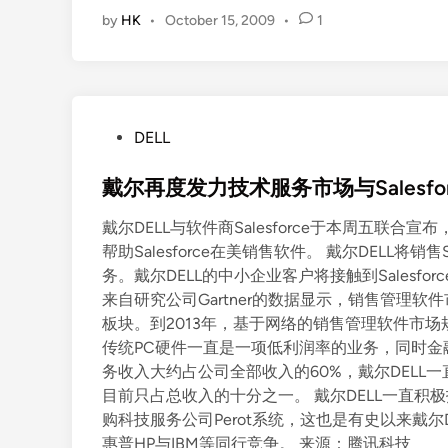
碁
by
HK
•
October 15, 2009
•
1
第
3
季
P
C
P
DELL
出
o
货
s
戴尔再度发力技术服务市场与Salesfo
超
t
戴
戴尔DELL与软件商Salesforce于本周五联
e
尔
帮助Salesforce在美销售软件。 戴尔DELL将
d
居
务。戴尔DELL的中小企业客户将接触到Salesf
i
全
来自研究公司Gartner的数据显示，销售管理
n
球
板块。到2013年，基于网络的销售管理软件市场规
第
传统PC硬件一直是一项低利润率的业务，同时金
二
务收入大约占公司全部收入的60%，戴尔DEL
目前只占总收入的十分之一。 戴尔DELL一直积
购科技服务公司Perot系统，这也是有史以来戴
惠普HP与IBM等同行竞争。 来源：腾讯科技