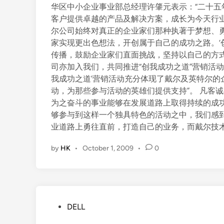
华区中小企业事业部总经理许肇元表示：“二十
客户提供卓越的产品及解决方案，成长为今天行
尔公司始终对真正的企业家们那种执著于梦想、
家实现更出色想法，开创属于自己的成功之路。‘
传播，鼓励企业家们直面挑战，坚持以自己的方式
司亦加入我们，共同推进“创我成功之道”营销活
我成功之道’营销活动充分体现了戴尔及英特尔的
动，为那些参与活动的英雄们提供支持”。 凡客
为之奋斗的事业能够在发展道路上取得持续的成
够参与到这样一个独具特色的活动之中，我们感到
业道路上勇往直前，打造自己的业务，而戴尔技
by
HK
•
October 1, 2009
•
0
P
DELL
o