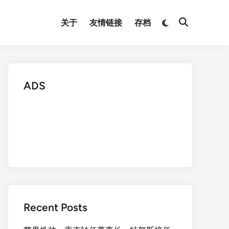
Switch
关于
友情链接
存档
Open
to
Search
dark
mode
ADS
Recent Posts