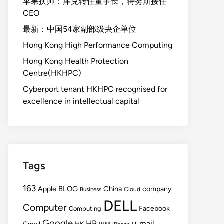
苹果换帅：库克转任董事长，特努斯接任
CEO
最新：中国54家副部级央企单位
Hong Kong High Performance Computing
Hong Kong Health Protection
Centre(HKHPC)
Cyberport tenant HKHPC recognised for
excellence in intellectual capital
Tags
163
BLOG
China
Apple
company
Cloud
Business
DELL
Computer
Facebook
Computing
Google
HP
mail