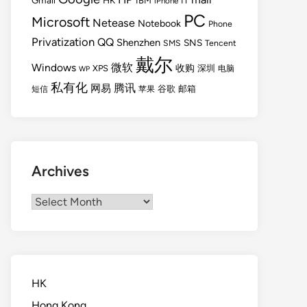
Gmail
HK
IBM
IT
iPhone
PC
Microsoft
Netease
Notebook
Phone
Privatization
QQ
Shenzhen
SNS
SMS
Tencent
戴尔
Windows
微软
收购
XPS
深圳
电脑
WP
私有化
腾讯
网易
谷歌
邮箱
短信
苹果
Archives
Archives
HK
Hong Kong