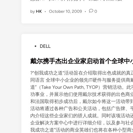
by
HK
•
October 10, 2009
•
0
P
DELL
o
s
戴尔携手杰出企业家启动首个全球中
t
?“创我成功之道“活动旨在介绍取得出色成就的真
e
同语言 全球中小企业的领先IT硬件与服务提供商戴
d
道”（Take Your Own Path, TYOP
i
功事业，并展示他们使用戴尔技术获得的出色商业成
n
和法国取得初步成功后，戴尔如今将这一活动带
活动将通过各种广告和公关活动，包括广告牌、
内介绍这些企业家们的骄人成就。同时该项活动
企业解决方案中心中进行详细介绍，以及参与社会媒体
我成功之道”活动的商业英雄们也将在各种小型商