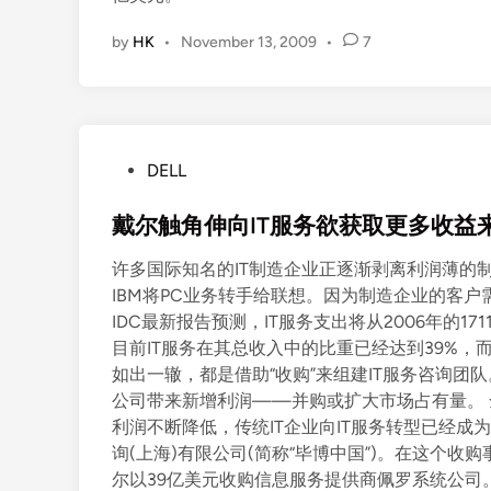
by
HK
•
November 13, 2009
•
7
P
DELL
o
s
戴尔触角伸向IT服务欲获取更多收益
t
许多国际知名的IT制造企业正逐渐剥离利润薄的制
e
IBM将PC业务转手给联想。因为制造企业的客户
d
IDC最新报告预测，IT服务支出将从2006年的171
i
目前IT服务在其总收入中的比重已经达到39%，
n
如出一辙，都是借助“收购”来组建IT服务咨询团
公司带来新增利润——并购或扩大市场占有量。 
利润不断降低，传统IT企业向IT服务转型已经成为
询(上海)有限公司(简称“毕博中国”)。在这个收
尔以39亿美元收购信息服务提供商佩罗系统公司