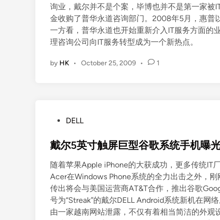
询业，戴尔并不是个案，毕博也并不是第一家被IT
金收购了普华永道咨询部门。2008年5月，惠普以139亿美元
一方看，普华永道也开始重新介入IT服务方面的
理咨询公司向IT服务转型成为一个新热点。
by
HK
•
October 25, 2009
•
1
P
DELL
o
s
戴尔5英寸触屏巨型谷歌系统手机曝
t
随着苹果Apple iPhone的大获成功，更多传
e
Acer在Windows Phone系统的全力出击之
d
传出将会与美国运营商AT&T合作，推出谷歌Goog
i
号为“Streak”的戴尔DELL Android系统新机在网
n
由一家越南网站泄露，不仅有着相当简洁的外观