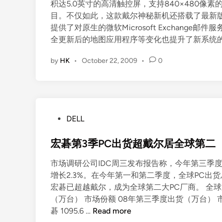
积达5.0英寸的高清触控屏，支持840×480
目。不仅如此，这款戴尔神秘新机还搭载了最新版的A
提供了对原生的微软Microsoft Exchange
全更新后的地图应用程序等变化也提升了新系统
by
HK
•
October 22, 2009
•
0
P
DELL
o
s
宏碁第3季PC出货超戴尔居全球第二
t
市场调研公司IDC周三发布报告称，今年第三季度全
e
增长2.3%。在今年第一和第二季度，全球PC出货
d
宏碁已超越戴尔，成为全球第二大PC厂商。 全球
i
（万台） 市场份额 08年第三季度出货（万台） 市场份额 增长
n
宏
碁 1095.6 …
Read more