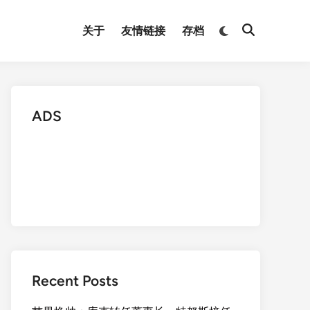
Switch
关于
友情链接
存档
Open
to
Search
dark
mode
ADS
Recent Posts