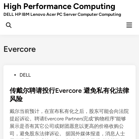
Skip
High Performance Computing
to
DELL HP IBM Lenovo Acer PC Server Computer Computing
content
Mai
Open
Men
Search
Evercore
P
DELL
o
s
传戴尔聘请投行Evercore 避免私有化法律
t
风险
e
戴尔当前预计，在宣布私有化之后，股东可能会向法院
d
提起诉讼。聘请Evercore Partners完成“购物程序”能够
i
展示是否有其它公司或财团愿意以更高的价格收购公
n
司，避免股东法律诉讼。 据国外媒体报道，消息人士