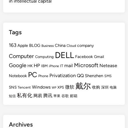
in intellectual capital
Tags
163
BLOG
China
Apple
company
Cloud
Business
DELL
Computer
Facebook
Gmail
Computing
Microsoft
Google
HP
mail
Netease
HK
IBM
IT
iPhone
PC
Privatization
QQ
Shenzhen
Notebook
Phone
SMS
戴尔
Windows
微软
SNS
收购
Tencent
XPS
深圳
电脑
WP
私有化
腾讯
网易
谷歌
邮箱
短信
苹果
Archives