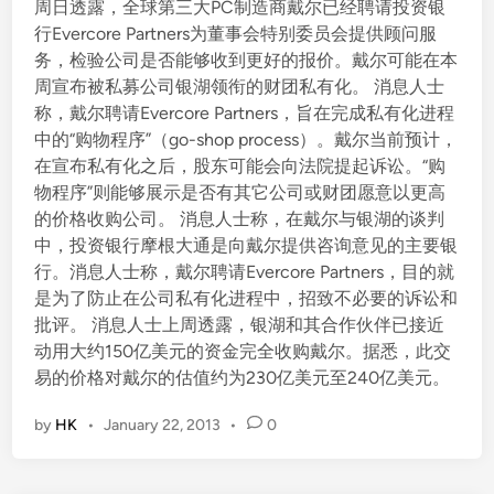
周日透露，全球第三大PC制造商戴尔已经聘请投资银
行Evercore Partners为董事会特别委员会提供顾问服
务，检验公司是否能够收到更好的报价。戴尔可能在本
周宣布被私募公司银湖领衔的财团私有化。 消息人士
称，戴尔聘请Evercore Partners，旨在完成私有化进程
中的“购物程序”（go-shop process）。戴尔当前预计，
在宣布私有化之后，股东可能会向法院提起诉讼。“购
物程序”则能够展示是否有其它公司或财团愿意以更高
的价格收购公司。 消息人士称，在戴尔与银湖的谈判
中，投资银行摩根大通是向戴尔提供咨询意见的主要银
行。消息人士称，戴尔聘请Evercore Partners，目的就
是为了防止在公司私有化进程中，招致不必要的诉讼和
批评。 消息人士上周透露，银湖和其合作伙伴已接近
动用大约150亿美元的资金完全收购戴尔。据悉，此交
易的价格对戴尔的估值约为230亿美元至240亿美元。
by
HK
•
January 22, 2013
•
0