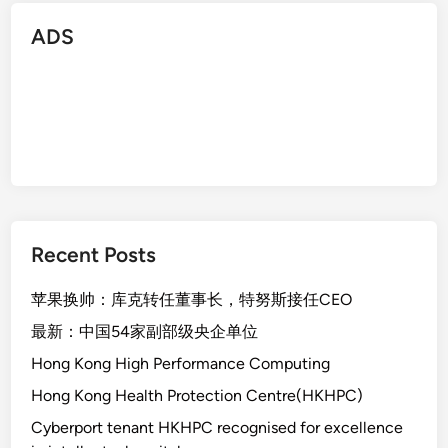
ADS
Recent Posts
苹果换帅：库克转任董事长，特努斯接任CEO
最新：中国54家副部级央企单位
Hong Kong High Performance Computing
Hong Kong Health Protection Centre(HKHPC)
Cyberport tenant HKHPC recognised for excellence