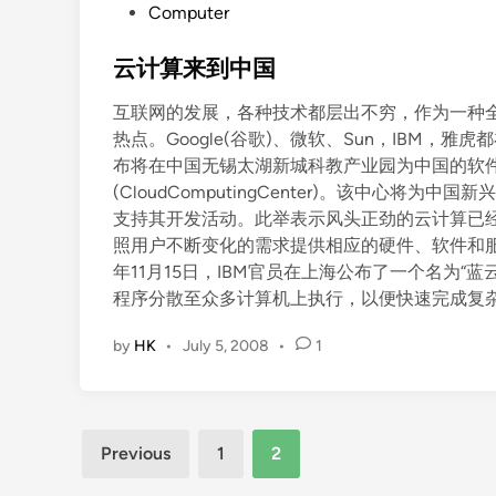
P
Computer
o
s
云计算来到中国
t
互联网的发展，各种技术都层出不穷，作为一种全
e
热点。Google(谷歌)、微软、Sun，IBM，雅虎都
d
布将在中国无锡太湖新城科教产业园为中国的软
i
(CloudComputingCenter)。该中心
n
支持其开发活动。此举表示风头正劲的云计算已经
照用户不断变化的需求提供相应的硬件、软件和服务
年11月15日，IBM官员在上海公布了一个名为“蓝云
程序分散至众多计算机上执行，以便快速完成复
by
HK
•
July 5, 2008
•
1
Posts
Previous
1
2
pagination