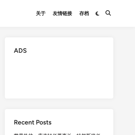
Switch
关于
友情链接
存档
Open
to
Search
dark
mode
ADS
Recent Posts