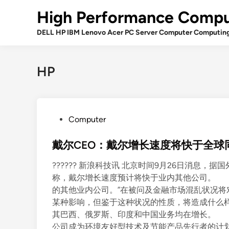
Skip
High Performance Compu
to
content
DELL HP IBM Lenovo Acer PC Server Computer Computin
HP
P
Computer
o
s
戴尔CEO：戴尔增长速度将快于全球
t
?????? 新浪科技讯 北京时间9月26日消息，据国外
e
称，戴尔增长速度预计将快于业内其他公司。 
d
的其他业内公司。”在被问及金融市场混乱状况将
i
某种影响，但鉴于这种状况的性质，将造成什么
n
其巴西、俄罗斯、印度和中国业务均在增长。 
公司成为环境友好型技术及节能产品先行者的计