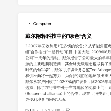
P
Computer
o
s
戴尔阐释科技中的“绿色”含义
t
? 2007年回收利用1亿多镑的设备; ? 从节能角度
e
组”合作推出“一起行动”项目 中国大陆, 2008
d
公司”一周年的活动。戴尔报告了公司最大的单年度
i
源的主要电脑制造商，其全球无碳理念也取得了重
n
时代的领军者”，戴尔可持续业务总监Tod Arbo
和供应商将一起努力，为保护我们的地球做出重大的改
戴尔从客户回收了1.02亿磅的IT设备，比200
选择。除了在行业中处于主导地位的免费上门回购项
(Reconnect alliance)上的合作。现在
更便利地参与回收活动。
by
HK
•
July 9, 2008
•
3