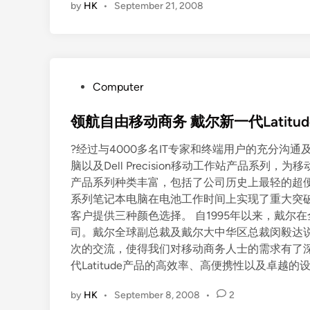
by
HK
•
September 21, 2008
P
Computer
o
s
领航自由移动商务 戴尔新一代Latit
t
?经过与4000多名IT专家和终端用户的充分沟通及
e
脑以及Dell Precision移动工作站产品系
d
产品系列种类丰富，包括了公司历史上最轻的超便携笔
i
系列笔记本电脑在电池工作时间上实现了重大突
n
客户提供三种颜色选择。 自1995年以来，戴
司。戴尔全球副总裁及戴尔大中华区总裁闵毅达说
次的交流，使得我们对移动商务人士的需求有了
代Latitude产品的高效率、高便携性以及卓越
by
HK
•
September 8, 2008
•
2