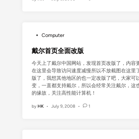
P
Computer
o
s
戴尔首页全面改版
t
今天上了戴尔中国网站，发现首页改版了，内容
e
在这里会导致访问速度减慢所以不放截图在这里
d
版了，我想其他地区的也一定改版了吧，大家可
i
变，一直都支持戴尔，所以会经常关注戴尔，这也是为什么把
n
的缘故，关注高性能计算机！
by
HK
•
July 9, 2008
•
1