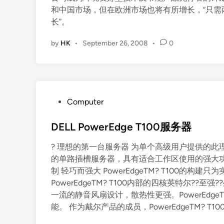
和中国市场，但在欧洲市场也将有所增长，“只
长”。
by
HK
•
September 26, 2008
•
0
P
Computer
o
s
DELL PowerEdge T100服务器
t
? 理想的第一台服务器 为单个高级用户提供的
e
的单路插槽服务器，具有适合工作区使用的强大功
d
制 轻巧而强大 PowerEdgeTM? T100的
i
PowerEdgeTM? T100内部的四核英特尔?
n
一流的静音风扇设计，散热性更强。PowerEdge
能。 作为戴尔产品的成员，PowerEdgeTM? 