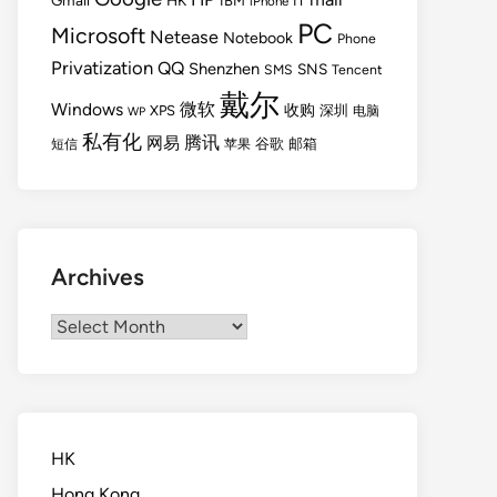
Gmail
HK
IBM
IT
iPhone
PC
Microsoft
Netease
Notebook
Phone
Privatization
QQ
Shenzhen
SNS
SMS
Tencent
戴尔
Windows
微软
收购
XPS
深圳
电脑
WP
私有化
腾讯
网易
谷歌
邮箱
短信
苹果
Archives
Archives
HK
Hong Kong