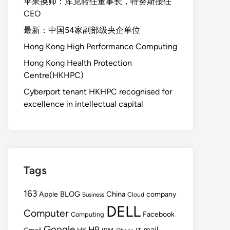
苹果换帅：库克转任董事长，特努斯接任
CEO
最新：中国54家副部级央企单位
Hong Kong High Performance Computing
Hong Kong Health Protection
Centre(HKHPC)
Cyberport tenant HKHPC recognised for
excellence in intellectual capital
Tags
163
BLOG
China
Apple
company
Cloud
Business
DELL
Computer
Facebook
Computing
Google
HP
mail