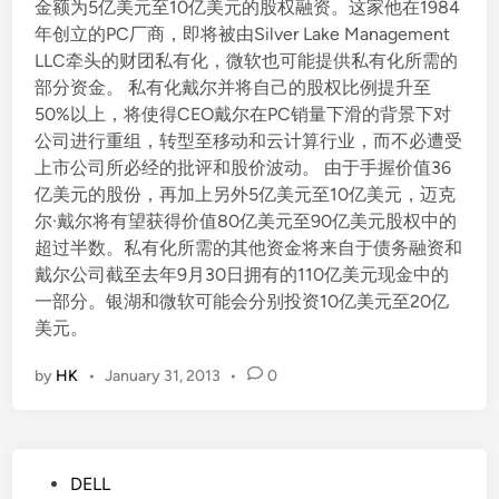
金额为5亿美元至10亿美元的股权融资。这家他在1984
年创立的PC厂商，即将被由Silver Lake Management
LLC牵头的财团私有化，微软也可能提供私有化所需的
部分资金。 私有化戴尔并将自己的股权比例提升至
50%以上，将使得CEO戴尔在PC销量下滑的背景下对
公司进行重组，转型至移动和云计算行业，而不必遭受
上市公司所必经的批评和股价波动。 由于手握价值36
亿美元的股份，再加上另外5亿美元至10亿美元，迈克
尔·戴尔将有望获得价值80亿美元至90亿美元股权中的
超过半数。私有化所需的其他资金将来自于债务融资和
戴尔公司截至去年9月30日拥有的110亿美元现金中的
一部分。银湖和微软可能会分别投资10亿美元至20亿
美元。
by
HK
•
January 31, 2013
•
0
P
DELL