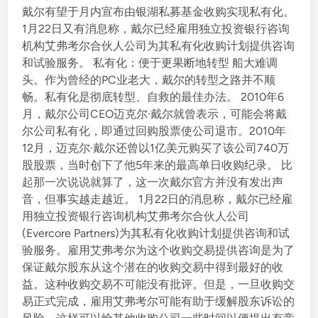
戴尔有望于月内宣布由银湖私募基金收购实现私有化。
1月22日又有消息称，戴尔已经雇用独立投资银行咨询
机构艾弗考尔合伙人公司为其私有化收购计划提供咨询
和试验服务。 私有化：便于更果断地转型 船大难调
头。作为曾经的PC业老大，戴尔的转型之路并不顺
畅。私有化是彻底转型、自救的最佳办法。 2010年6
月，戴尔公司CEO迈克尔·戴尔就曾表示，可能会将戴
尔公司私有化，即通过回购股票使公司退市。2010年
12月，迈克尔·戴尔还曾以1亿美元购买了该公司740万
股股票，当时创下了他5年来的最高单日收购纪录。 比
起那一次说说就算了，这一次戴尔官方并没有发出声
音，但事实越走越近。 1月22日的消息称，戴尔已经雇
用独立投资银行咨询机构艾弗考尔合伙人公司
(Evercore Partners)为其私有化收购计划提供咨询和试
验服务。雇用艾弗考尔为这个收购交易提供咨询是为了
保证戴尔股东从这个潜在的收购交易中得到最好的收
益。这种收购交易不可能没有批评。但是，一旦收购交
易正式完成，雇用艾弗考尔可能有助于缓解股东诉讼的