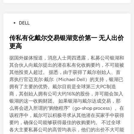
P
DELL
o
s
传私有化戴尔交易银湖竞价第一 无人出价
t
更高
e
据国外媒体报道，消息人士周四透露，私募公司银湖和
d
其合伙人向戴尔提出的潜在私有化收购要约，不可能被
i
其他投资人超过。 据悉，由于获得了戴尔创始人、首
n
席执行官迈克尔·戴尔（Michael Dell）的支持，银湖已
拥有了主要的优势。戴尔目前是全球第三大PC制造
商，其创始人拥有公司大约16%的股份，并可能会加入
银湖的这一收购财团。 如果银湖与戴尔达成交易，那
么将会进入所谓的“购物程序”（go-shop process）。在
该程序中，戴尔可以积极寻求从其他潜在买家手中获得
要约，确保公司能够获得最佳的收购要约。 不过全球
各大主要私募公司的高管均表示，他们的出价不大可能