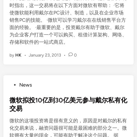
时指出，这一交易将在以下方面对微软有帮助： ·它将
使微软能利用戴尔在PC设计、制造，以及在企业市场
销售PC的技能。 ·微软可以学习戴尔在在线销售平台方
面的经验。 ·最重要的是，投资戴尔有助于微软、戴尔
为企业客户打造一个可以购买、租借计算架构、网络、
存储和软件的一站式商店。
by
HK
•
January 23, 2013
•
0
P
News
o
s
微软拟投10亿到30亿美元参与戴尔私有化
t
交易
e
微软的这项投资将是很有意义的，原因是对戴尔的私有
d
化交易来说，融资问题很可能是最困难的部分之一。微
i
软拥有大量的现金，可能有助于解决这个问题。 据
n