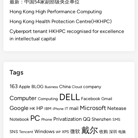
最新：中国54家副部级央企单位
Hong Kong High Performance Computing
Hong Kong Health Protection Centre(HKHPC)
Cyberport tenant HKHPC recognised for excellence
in intellectual capital
Tags
163
BLOG
China
Apple
company
Cloud
Business
DELL
Computer
Facebook
Gmail
Computing
Microsoft
Google
HP
mail
Netease
HK
IBM
IT
iPhone
PC
Privatization
QQ
Shenzhen
Notebook
Phone
SMS
戴尔
Windows
微软
SNS
收购
Tencent
XPS
深圳
电脑
WP