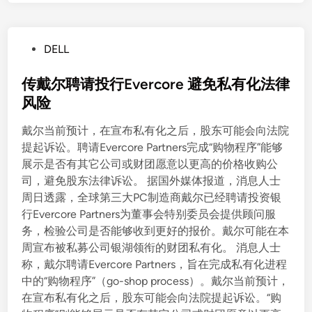
P
DELL
o
s
传戴尔聘请投行Evercore 避免私有化法律
t
风险
e
戴尔当前预计，在宣布私有化之后，股东可能会向法院
d
提起诉讼。聘请Evercore Partners完成“购物程序”能够
i
展示是否有其它公司或财团愿意以更高的价格收购公
n
司，避免股东法律诉讼。 据国外媒体报道，消息人士
周日透露，全球第三大PC制造商戴尔已经聘请投资银
行Evercore Partners为董事会特别委员会提供顾问服
务，检验公司是否能够收到更好的报价。戴尔可能在本
周宣布被私募公司银湖领衔的财团私有化。 消息人士
称，戴尔聘请Evercore Partners，旨在完成私有化进程
中的“购物程序”（go-shop process）。戴尔当前预计，
在宣布私有化之后，股东可能会向法院提起诉讼。“购