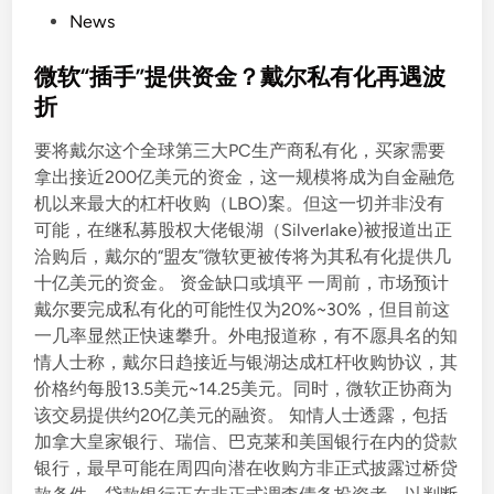
P
News
o
s
微软“插手”提供资金？戴尔私有化再遇波
t
折
e
要将戴尔这个全球第三大PC生产商私有化，买家需要
d
拿出接近200亿美元的资金，这一规模将成为自金融危
i
机以来最大的杠杆收购（LBO)案。但这一切并非没有
n
可能，在继私募股权大佬银湖（Silverlake)被报道出正
洽购后，戴尔的“盟友”微软更被传将为其私有化提供几
十亿美元的资金。 资金缺口或填平 一周前，市场预计
戴尔要完成私有化的可能性仅为20%~30%，但目前这
一几率显然正快速攀升。外电报道称，有不愿具名的知
情人士称，戴尔日趋接近与银湖达成杠杆收购协议，其
价格约每股13.5美元~14.25美元。同时，微软正协商为
该交易提供约20亿美元的融资。 知情人士透露，包括
加拿大皇家银行、瑞信、巴克莱和美国银行在内的贷款
银行，最早可能在周四向潜在收购方非正式披露过桥贷