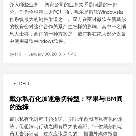
介入哪些业务。 两家公司的业务关系是问题的一部
分。作为全球第三大PC厂商，戴尔是微软Windows操
作系统最大的销售渠道之一。双方在商讨微软在新戴尔
的投资会对这种合作关系产生怎样的影响。其中一名消
息人士称，商讨的一种方案是，戴尔将在绝大部分设备
中使用微软Windows软件。
by
HK
•
January 30, 2013
•
0
P
DELL
o
s
戴尔私有化加速急切转型：苹果与IBM间
t
的选择
e
戴尔私有化进程开始提速。“好几年前就有私有化的想
d
法，但想法与行动之间有巨大的差距。”一位戴尔的老
i
员工告诉记者，这次应该是真的。 据国外媒体报道，
n