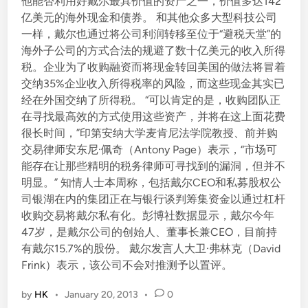
他能否利用好戴尔最具价值的资产之一，价值多达142
i
亿美元的海外现金和债券。 和其他众多大型科技公司
n
一样，戴尔也通过将公司利润转移至位于“避税天堂”的
海外子公司的方式合法的规避了数十亿美元的收入所得
税。企业为了收购融资而将现金转回美国的做法将冒着
交纳35%企业收入所得税率的风险，而这些现金其实已
经在外国交纳了所得税。 “可以肯定的是，收购团队正
在寻找最高效的方式使用这些资产，并将在这上面花费
很长时间，”印第安纳大学麦肯尼法学院教授、前并购
交易律师安东尼·佩奇（Antony Page）表示，“市场可
能存在让那些精明的税务律师可寻找到的漏洞，但并不
明显。” 知情人士本周称，包括戴尔CEO和私募股权公
司银湖在内的集团正在与银行谈判筹集资金以通过杠杆
收购交易将戴尔私有化。彭博社数据显示，戴尔今年
47岁，是戴尔公司的创始人、董事长兼CEO，目前持
有戴尔15.7%的股份。 戴尔发言人大卫·弗林克（David
Frink）表示，该公司不会对推测予以置评。
by
HK
•
January 20, 2013
•
0