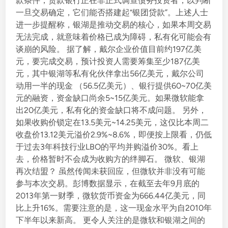
款条件，贷款银行正在非正式调查债务投资者，以判断
一旦交易确定，它们能否搭建起“银团贷款”。上述人士
进一步提醒称，银湖是推动交易的核心，如果本周交易
无法完成，就意味着价格已成为障碍，私有化可能会有
谈崩的风险。 据了解，戴尔企业价值目前约197亿美
元，要完成交易，预计投资人需要筹集至少187亿美
元，其中银湖等私有化伙伴拿出56亿美元，戴尔公司
动用一半的现金 （56.5亿美元）、银行提供60~70亿美
元的融资，资金缺口尚余5~15亿美元。如果微软能拿
出20亿美元，私有化的资金缺口将不成问题。 另外，
如果收购价锁定在13.5美元~14.25美元，这仅比本周二
收盘价13.12美元溢价2.9%~8.6%，即便按上限看，仍低
于过去3年科技行业LBO的平均并购溢价30%。看上
去，价格暂时不会成为收购方的绊脚石。 微软、银湖
再次结盟？ 虽然传闻未获回应，但微软并非没有可能
参与本次交易。彭博数据显示，在截至去年9月底的
2013年第一财季，微软货币资金为666.44亿美元，同
比上升16%。需要注意的是，这一现金水平为自2010年
下半年以来新高。 更令人关注的是微软和银湖之间的