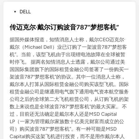
P
DELL
o
s
传迈克尔·戴尔订购波音787“梦想客机”
t
据国外媒体报道，知情消息人士称，戴尔CEO迈克尔·
e
戴尔（Michael Dell）业已订购了一架波音787“梦想客
d
机”。当前，该型飞机由于出现锂电池故障在全球被暂
i
时停飞。 据两名知情消息人士透露，戴尔公司通过美
n
国国际集团旗下的国际租赁金融公司签署了一份购买一
架波音787“梦想客机”的协议。其中一位消息人士称，
戴尔本人打算从国际租赁金融公司购买该型飞机。国际
租赁金融公司是继通用电气旗下通用电气资本航空服务
公司之后的全球第二大飞机租赁公司，从订购飞机的架
数上来说也是全球波音787“梦想客机”的最大买家。 不
过，目前还无法确定是戴尔本人还是MSD Capital
LP（一家为管理戴尔家族数十亿美元财富而成立的公
司）购买波音787“梦想客机”。有一种可能是MSD
Capital购买这架飞机进行投资，而不是用作戴尔本人