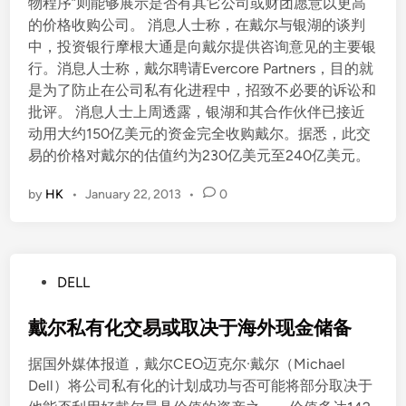
物程序”则能够展示是否有其它公司或财团愿意以更高
的价格收购公司。 消息人士称，在戴尔与银湖的谈判
中，投资银行摩根大通是向戴尔提供咨询意见的主要银
行。消息人士称，戴尔聘请Evercore Partners，目的就
是为了防止在公司私有化进程中，招致不必要的诉讼和
批评。 消息人士上周透露，银湖和其合作伙伴已接近
动用大约150亿美元的资金完全收购戴尔。据悉，此交
易的价格对戴尔的估值约为230亿美元至240亿美元。
by
HK
•
January 22, 2013
•
0
P
DELL
o
s
戴尔私有化交易或取决于海外现金储备
t
据国外媒体报道，戴尔CEO迈克尔·戴尔（Michael
e
Dell）将公司私有化的计划成功与否可能将部分取决于
d