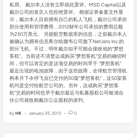
私用。 戴尔本人没有立即就此置评。MSD Capital以及
戴尔公司的发言人也拒绝置评。 根据证券备案文件显
示，戴尔本人目前拥有自己的私人飞机，戴尔公司承担
部分使用和管理费用，2012财年公司承担的费用总额
为230万美元。 另据航空数据库的信息，之前戴尔本人
被确认为拥有伯克希尔哈撒韦公司旗下NetJets Inc.的
部分飞机。不过，明年戴尔似乎可能会接收他的“梦想
客机”。当前还不清楚达成购买“梦想客机”交易的确切时
间，但可以肯定的是这项交易的时间早于 “梦想客机”
最近出现的电池故障，由于这些故障，全球航空管理机
构本月下令停飞业已交付的50架“梦想客机”，这50架客
机均是交付给航空公司的。另外，达成购买“梦想客
机”交易的时间也早于戴尔最近与私募股权公司银湖合
伙公司就收购戴尔公众股权的谈判。
by
HK
•
January 25, 2013
•
0