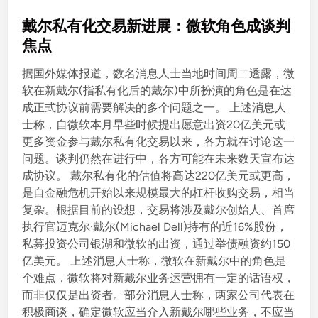
o
s
戴尔私有化交易新进展：微软角色成谈判
t
焦点
e
据国外媒体报道，数名消息人士当地时间周二透露，微
d
软在新戴尔(指私有化后的戴尔)中所扮演的角色是在达
i
成正式协议前需要解决的多个问题之一。 上述消息人
n
士称，自微软本月早些时候提出愿意出资20亿美元或
更多资金参与戴尔私有化交易以来，各方就在讨论这一
问题。谈判仍然在进行中，各方可能在未来数天宣布达
成协议。 戴尔私有化的估值将高达220亿美元或更高，
是自金融危机开始以来规模最大的杠杆收购交易，相当
复杂。根据目前的设想，交易将涉及戴尔创始人、首席
执行官迈克尔·戴尔(Michael Dell)持有的近16%股份，
私募投资公司银湖和微软的出资，通过举债融资约150
亿美元。 上述消息人士称，微软在新戴尔中的角色是
个难点，微软将对新戴尔业务运营拥有一定的话语权，
而非仅仅是出资者。部分消息人士称，两家公司代表在
积极商谈，确定微软应当介入新戴尔哪些业务，不应当