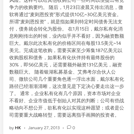
风险。这样可以给其他收购公司一些时间以便提出有竞
争力的收购要约。 随后，1月23日凌晨又传出消息，微
软将通过“麦则恩投资”形式提供10亿~30亿美元资金。
所谓“麦则恩投资”，就是指如果到特定时间债务无法支
付，债务就会转化为股份。 在1月15日，戴尔私有化消
息刚刚传出的时候，业内似乎并不看好，因为融资数额
巨大。戴尔此次私有化的价格区间在每股13.5美元~14
美元。完成这笔收购，需要买家至少筹集187亿美元以
收购股权和债务，如果私有化伙伴持有最终股份的
30%，即56亿美元，还需要额外融资131亿美元，融资
数额巨大。 随着银湖私募基金、艾弗考尔合伙人公
司、微软公司几个重要角色逐一浮出水面，戴尔私有化
路径已经渐渐清晰，这次显见是下定决心要走出这一步
了。 通常，企业私有化有几个原因，资本市场对企业
不看好、企业市值低于创始人对其的判断；公司有些战
略动向不想公开，欲私有化以实现这种愿望；或者是公
司需要重大战略转型，需要远离指手画脚的投资者。
by
HK
•
January 27, 2013
•
0