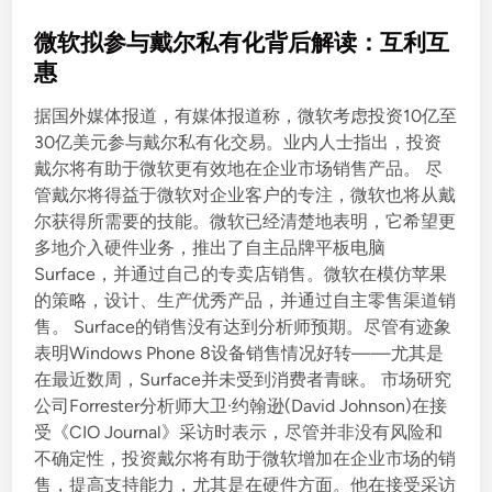
o
s
微软拟参与戴尔私有化背后解读：互利互
t
惠
e
据国外媒体报道，有媒体报道称，微软考虑投资10亿至
d
30亿美元参与戴尔私有化交易。业内人士指出，投资
i
戴尔将有助于微软更有效地在企业市场销售产品。 尽
n
管戴尔将得益于微软对企业客户的专注，微软也将从戴
尔获得所需要的技能。微软已经清楚地表明，它希望更
多地介入硬件业务，推出了自主品牌平板电脑
Surface，并通过自己的专卖店销售。微软在模仿苹果
的策略，设计、生产优秀产品，并通过自主零售渠道销
售。 Surface的销售没有达到分析师预期。尽管有迹象
表明Windows Phone 8设备销售情况好转——尤其是
在最近数周，Surface并未受到消费者青睐。 市场研究
公司Forrester分析师大卫·约翰逊(David Johnson)在接
受《CIO Journal》采访时表示，尽管并非没有风险和
不确定性，投资戴尔将有助于微软增加在企业市场的销
售，提高支持能力，尤其是在硬件方面。他在接受采访