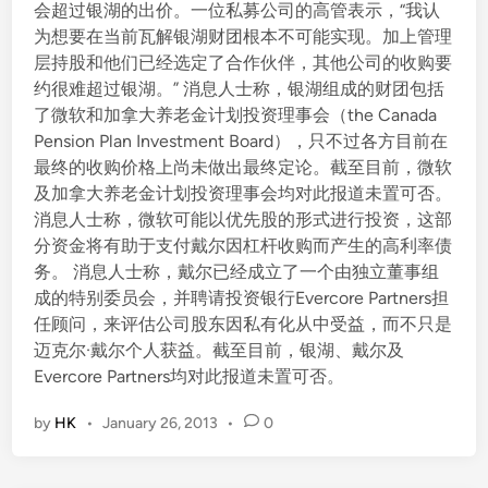
会超过银湖的出价。一位私募公司的高管表示，“我认
为想要在当前瓦解银湖财团根本不可能实现。加上管理
层持股和他们已经选定了合作伙伴，其他公司的收购要
约很难超过银湖。” 消息人士称，银湖组成的财团包括
了微软和加拿大养老金计划投资理事会（the Canada
Pension Plan Investment Board），只不过各方目前在
最终的收购价格上尚未做出最终定论。截至目前，微软
及加拿大养老金计划投资理事会均对此报道未置可否。
消息人士称，微软可能以优先股的形式进行投资，这部
分资金将有助于支付戴尔因杠杆收购而产生的高利率债
务。 消息人士称，戴尔已经成立了一个由独立董事组
成的特别委员会，并聘请投资银行Evercore Partners担
任顾问，来评估公司股东因私有化从中受益，而不只是
迈克尔·戴尔个人获益。截至目前，银湖、戴尔及
Evercore Partners均对此报道未置可否。
by
HK
•
January 26, 2013
•
0