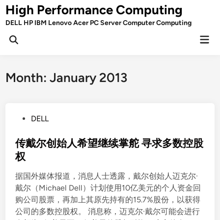
Skip
High Performance Computing
to
DELL HP IBM Lenovo Acer PC Server Computer Computing
content
Mai
Open
Men
Search
Month:
January 2013
P
DELL
o
s
传戴尔创始人希望继续掌舵 寻求多数控股
t
权
e
据国外媒体报道，消息人士透露，戴尔创始人迈克尔·
d
戴尔（Michael Dell）计划使用10亿美元的个人资金回
i
购公司股票，再加上其原先持有的15.7%股份，以获得
n
公司的多数控股权。 消息称，迈克尔·戴尔可能会进行